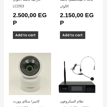
LC2103
الألوان
2.500,00
EG
2.150,00
EG
P
P
Add to cart
Add to cart
نظام الميكروفون
كاميرا سكاي وورث