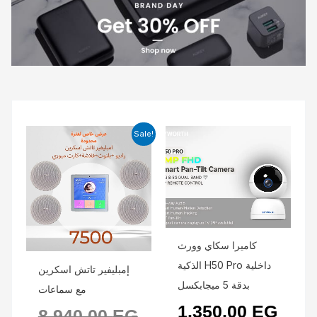
Current
Original
Sale!
price
price
is:
was:
6.000,00 EGP.
8.940,00 EGP.
كاميرا سكاي وورث
الذكية H50 Pro داخلية
إمبليفير تاتش اسكرين
بدقة 5 ميجابكسل
مع سماعات
1.350,00
EG
8.940,00
EG