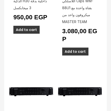
اللاسلكي Clips WM-
الذكية H30 داخلية بدقة
88U1 بقناة واحدة مع
3 ميجابكسل
ميكروفون واحد من
950,00
EGP
MASTER TEAM
Add to cart
3.080,00
EG
P
Add to cart