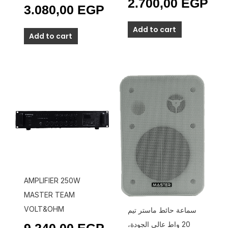
2.700,00
EGP
3.080,00
EGP
Add to cart
Add to cart
AMPLIFIER 250W
MASTER TEAM
VOLT&OHM
سماعة حائط ماستر تيم
20 واط عالي الجودة،
9.240,00
EGP