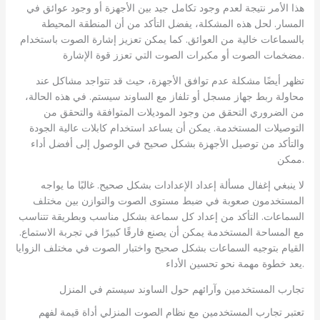
هذا الأمر نتيجة لعدم وجود تكامل جيد بين الأجهزة أو وجود عوائق في
المسار. لحل هذه المشكلة، يفضل التأكد من أن المنطقة المحيطة
بالسماعات خالية من العوائق. كما يمكن تعزيز إشارة الصوت باستخدام
مضخمات الصوت أو مكبرات الصوت التي تعزز قوة الإشارة.
تظهر أيضًا مشكلة عدم توافق الأجهزة، حيث قد تتواجد مشاكل عند
محاولة ربط جهاز مسجل أو تلفاز مع الساوند سيستم. في هذه الحالة،
من الضروري التحقق من وجود الموديلات المتوافقة والتحقق من
التوصيلات المستخدمة. يمكن أن يساعد استخدام كابلات عالية الجودة
والتأكد من توصيل الأجهزة بشكل صحيح في الوصول إلى أفضل أداء
ممكن.
لا ينبغي إغفال مسألة إعداد الإعدادات بشكل صحيح. غالبًا ما يواجه
المستخدمون صعوبة في ضبط مستوى الصوت والتوازن بين مختلف
السماعات. التأكد من إعداد كل سماعة بشكل مناسب وبطريقة تتناسب
مع المساحة المستخدمة يمكن أن يصنع فارقًا كبيرًا في تجربة الاستماع.
القيام بتوجيه السماعات بشكل صحيح واختبار الصوت في مختلف الزوايا
يعد خطوة مهمة نحو تحسين الأداء.
تجارب المستخدمين وآرائهم حول الساوند سيستم في المنزل
تعتبر تجارب المستخدمين مع نظام الصوت المنزلي أداة قيمة لفهم