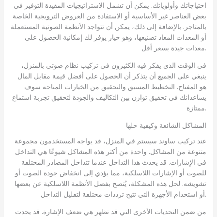
احتياجاتك وأولوياتك. يمكن أن تشمل الاستراتيجيات المفيدة التوفير في
بعض العناصر غير الأساسية أو الاستفادة من العروض الترويجية الخاصة
بالمتاجر. بالإضافة إلى ذلك، يمكن أن تتواجد الأنظمة الصوتية المستعملة
أو المعدات المعاد تصنيعها، وهو خيار يوفر لك إمكانية الحصول على
معدات جيدة بسعر أقل.
في الوقت الذي يفكر فيه الكثيرون في تركيب نظام صوتي بالمنزل،
ينبغي على الجميع أن يتذكر أن الحصول على أفضل قيمة مقابل المال
هو المفتاح. التخطيط المسبق والتحقيق من الخيارات المتاحة سوف
يساعدانك في تحقيق توازن بين التكاليف والجودة لتحقيق تجربة استماع
ممتازة.
المشاكل الشائعة وكيفية حلها
عند تركيب ساوند سيستم في المنزل، قد يواجه المستخدمون مجموعة
متنوعة من المشاكل. واحدة من أكثر هذه المشاكل شيوعًا هي التداخل
في الإشارات. قد يحدث هذا التداخل عندما تتداخل المصادر المختلفة
للصوت أو الإشارات اللاسلكية، مما يؤدي إلى انخفاض جودة الصوت أو
تشويشه. لحل هذه المشكلة، يُنصح بفصل الأنظمة اللاسلكية عن بعضها
أو استخدام الأجهزة التي تتيح ترددات مختلفة لتقليل التداخل.
من ضمن التحديات الأخرى التي قد تظهر هي ضعف الإشارة. قد يحدث