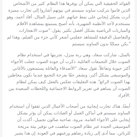
الفوائد الحقيقية التي يمكن أن يوفرها هذا النظام. كثير من الأشخاص
الذين قاموا بتركيب ساوند سيستم في بيوتهم أشاروا إلى تجارب مميزة
أثرت بشكل إيجابي على نمط حياتهم. على سبيل المثال، أفاد أحمد، وهو
مستخدم لأحد الأنظمة الشهيرة، بأنه أصبح يستمتع بمشاهدة الأفلام
والمباريات الرياضية بشكل أفضل بكثير. يقول: “صوت الانفجارات
والتفاصيل الدقيقة للمشاهد جعلتني أشعر كأني جزء من الفيلم، وهذا لم
يكن ممكنًا بدون الساوند سيستم.”
بالمثل، شاركت سعاد، وهي ربة منزل، تجربتها في استخدام نظام
الصوت خلال التجمعات العائلية. ذكرت أن جودة الصوت جعلت الأجواء
أكثر حيوية وتفاعلاً. تقول سعاد: “الأصدقاء والعائلة يستمتعون بالأغاني
والموسيقى بشكل أكبر، ونشعر حقًا بفرحة التجمع عندما نكون محاطين
بهذا الصوت الرائع”. هذه التعليقات تعكس بالفعل كيف يمكن لنظام
الصوت أن يساهم في تعزيز الروابط الاجتماعية واللحظات السعيدة بين
الأفراد.
أيضًا، هناك تجارب إيجابية من أصحاب الأعمال الذين ثقفوا أن استخدام
الساوند سيستم في أماكن العمل أو العيادات يمكن أن يؤثر بشكل
إيجابي على الأجواء العامة. مروة، صاحبة صالون تجميل، أكدت أن
الموسيقى الجيدة عبر نظام الصوت ساهمت في توفير بيئة مريحة
للزبائن، مما أدى إلى زيادة رضاهم ورغبتهم في العودة. إن هذا يشير