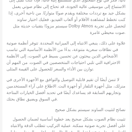
الاستماع إلى موسيقى عالية الجودة، قد تحتاج إلى نظام صوتي يعمل
بشكل جيد مع ترددات مختلفة ويقدم صوتًا متوازنًا. من ناحية أخرى، إذا
كنت تخطط لمشاهدة الأفلام أو ألعاب الفيديو، فعليك اختيار ساوند
سيستم مزودًا بتقنيات حديثة مثل Dolby Atmos لتحصل على تجربة
صوت محيطي غامرة.
علاوة على ذلك، ينبغي الانتباه إلى الميزانية المحددة. تتوفر أنظمة صوتية
في نطاقات سعرية متنوعة، بدءًا من الأنظمة الأساسية التي تناسب
الأشخاص الذين يبحثون عن تحسين بسيط في الصوت، إلى الأنظمة
الاحترافية التي تلبي احتياجات المتخصصين في الصوت. من المهم أن
توازن بين الأداء والسعر للحصول على القيمة المثلى.
لا تنسَ أيضًا أن تقيم قابلية التوصيل والتوافق مع الأجهزة الأخرى في
منزلك، مثل أجهزة التلفاز أو أجهزة البث. الاطلاع على آراء المستخدمين
وتجاربهم السابقة قد يساعدك أيضًا في تحديد أفضل الخيارات المتاحة
في السوق ويضيق نطاق بحثك.
نصائح لتثبيت الساوند سيستم بشكل صحيح
تثبيت نظام الصوت بشكل صحيح يعد خطوة أساسية لضمان الحصول
على أفضل تجربة صوتية ممكنة. عملية التركيب تتطلب الدقة والانتباه
للتفاصيل، خاصة عند اختيار الموقع المثالي للسماعات والمعدات. بدايةً،