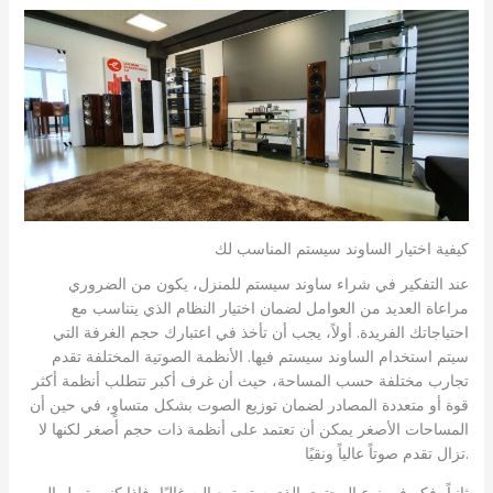
كيفية اختيار الساوند سيستم المناسب لك
عند التفكير في شراء ساوند سيستم للمنزل، يكون من الضروري
مراعاة العديد من العوامل لضمان اختيار النظام الذي يتناسب مع
احتياجاتك الفريدة. أولاً، يجب أن تأخذ في اعتبارك حجم الغرفة التي
سيتم استخدام الساوند سيستم فيها. الأنظمة الصوتية المختلفة تقدم
تجارب مختلفة حسب المساحة، حيث أن غرف أكبر تتطلب أنظمة أكثر
قوة أو متعددة المصادر لضمان توزيع الصوت بشكل متساوٍ، في حين أن
المساحات الأصغر يمكن أن تعتمد على أنظمة ذات حجم أصغر لكنها لا
تزال تقدم صوتاً عالياً ونقيًا.
ثانياً، فكر في نوع المحتوى الذي ستستمع إليه غالبًا، فإذا كنت تميل إلى