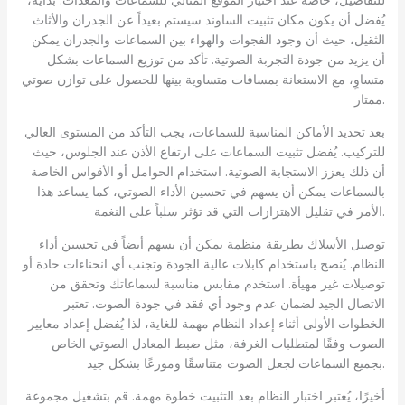
يُفضل أن يكون مكان تثبيت الساوند سيستم بعيداً عن الجدران والأثاث
الثقيل، حيث أن وجود الفجوات والهواء بين السماعات والجدران يمكن
أن يزيد من جودة التجربة الصوتية. تأكد من توزيع السماعات بشكل
متساوٍ، مع الاستعانة بمسافات متساوية بينها للحصول على توازن صوتي
ممتاز.
بعد تحديد الأماكن المناسبة للسماعات، يجب التأكد من المستوى العالي
للتركيب. يُفضل تثبيت السماعات على ارتفاع الأذن عند الجلوس، حيث
أن ذلك يعزز الاستجابة الصوتية. استخدام الحوامل أو الأقواس الخاصة
بالسماعات يمكن أن يسهم في تحسين الأداء الصوتي، كما يساعد هذا
الأمر في تقليل الاهتزازات التي قد تؤثر سلباً على النغمة.
توصيل الأسلاك بطريقة منظمة يمكن أن يسهم أيضاً في تحسين أداء
النظام. يُنصح باستخدام كابلات عالية الجودة وتجنب أي انحناءات حادة أو
توصيلات غير مهيأة. استخدم مقابس مناسبة لسماعاتك وتحقق من
الاتصال الجيد لضمان عدم وجود أي فقد في جودة الصوت. تعتبر
الخطوات الأولى أثناء إعداد النظام مهمة للغاية، لذا يُفضل إعداد معايير
الصوت وفقًا لمتطلبات الغرفة، مثل ضبط المعادل الصوتي الخاص
بجميع السماعات لجعل الصوت متناسقًا وموزعًا بشكل جيد.
أخيرًا، يُعتبر اختبار النظام بعد التثبيت خطوة مهمة. قم بتشغيل مجموعة