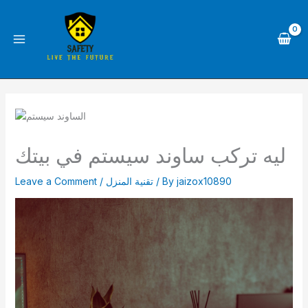
Skip
to
content
ليه تركب ساوند سيستم في بيتك
jaizox10890
/ By
تقنية المنزل
/
Leave a Comment