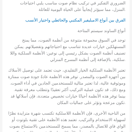
الضروري التفكير في تركيب نظام صوت مناسب يلبي احتياجات
المنزل، مما سيؤثر إيجابياً على الحياة اليومية للعائلة.
الفرق بين أنواع الامبليفير المكتبي والحائطي واختيار الأنسب
أنواع الساوند سيستم المتاحة
توجد في السوق مجموعة متنوعة من أنظمة الصوت، مما يمنح
المستهلكين خيارات عديدة تتناسب مع احتياجاتهم وتفضيلاتهم. يمكن
تصنيف أنظمة الصوت بشكل رئيسي إلى نوعين: الأنظمة السلكية واللا
سلكية، بالإضافة إلى أنظمة المسرح المنزلي.
تعتبر الأنظمة السلكية الخيار التقليدي، حيث تعتمد على توصيل الأسلاك
بين أجهزة الصوت والمصدر. توفر هذه الأنظمة عادةً جودة صوت ممتازة
وموثوقية عالية، لذا تعتبر مثالية للمستخدمين الجادين في أداء الصوت.
ومع ذلك، قد تكون عملية التركيب أكثر تعقيدًا وتتطلب معرفة تقنية.
بينما توفر هذه الأنظمة أحيانًا خيارات تخصيص متعددة، فإن أسلاكها قد
تكون مزعجة وتؤثر على جماليات المكان.
من الناحية الأخرى، فإن الأنظمة اللاسلكية تكتسب شهرة متزايدة نظرًا
لسهولة الاستخدام والتركيب. تعتمد هذه الأنظمة على تقنية بلوتوث أو
الواي فاي للاتصال بالمصدر، مما يسمح للمستخدمين بالاستمتاع بصوت