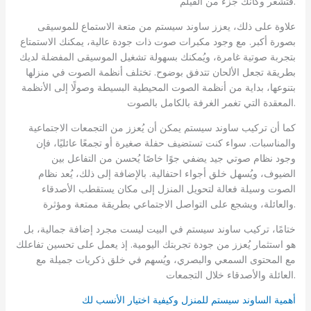
فتشعر وكأنك جزء من الفيلم.
علاوة على ذلك، يعزز ساوند سيستم من متعة الاستماع للموسيقى
بصورة أكبر. مع وجود مكبرات صوت ذات جودة عالية، يمكنك الاستمتاع
بتجربة صوتية غامرة، ويُمكنك بسهولة تشغيل الموسيقى المفضلة لديك
بطريقة تجعل الألحان تتدفق بوضوح. تختلف أنظمة الصوت في منزلها
بتنوعها، بداية من أنظمة الصوت المحيطية البسيطة وصولًا إلى الأنظمة
المعقدة التي تغمر الغرفة بالكامل بالصوت.
كما أن تركيب ساوند سيستم يمكن أن يُعزز من التجمعات الاجتماعية
والمناسبات. سواء كنت تستضيف حفلة صغيرة أو تجمعًا عائليًا، فإن
وجود نظام صوتي جيد يضفي جوًا خاصًا يُحسن من التفاعل بين
الضيوف، ويُسهل خلق أجواء احتفالية. بالإضافة إلى ذلك، يُعد نظام
الصوت وسيلة فعالة لتحويل المنزل إلى مكان يستقطب الأصدقاء
والعائلة، ويشجع على التواصل الاجتماعي بطريقة ممتعة ومؤثرة.
ختامًا، تركيب ساوند سيستم في البيت ليست مجرد إضافة جمالية، بل
هو استثمار يُعزز من جودة تجربتك اليومية. إذ يعمل على تحسين تفاعلك
مع المحتوى السمعي والبصري، ويُسهم في خلق ذكريات جميلة مع
العائلة والأصدقاء خلال التجمعات.
أهمية الساوند سيستم للمنزل وكيفية اختيار الأنسب لك