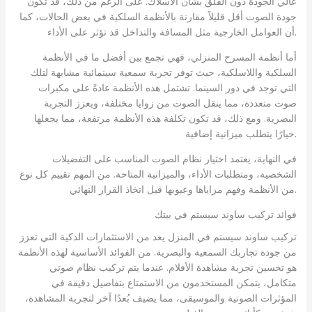
عالي الجودة دون القلق بشأن الأسلاك. على الرغم من ذلك، قد تكون
جودة الصوت أقل قليلاً مقارنة بالأنظمة السلكية في بعض الحالات، كما
أن العوامل الخارجية مثل المسافة والتداخل قد تؤثر على الأداء.
أما أنظمة المسرح المنزلي، فهي تجمع بين أفضل ما في الأنظمة
السلكية واللاسلكية، حيث توفر تجربة سمعية سينمائية مشابهة لتلك
التي توجد في دور السينما. تشتمل هذه الأنظمة عادةً على مكبرات
صوت متعددة، مما ينقل الصوت من زوايا مختلفة، ويعزز التجربة
البصرية. ومع ذلك، قد تكون تكلفة هذه الأنظمة مرتفعة، مما يجعلها
خيارًا يتطلب ميزانية إضافية.
في النهاية، يعتمد اختيار نظام الصوت المناسب على التفضيلات
الشخصية، ومتطلبات الأداء، والميزانية المتاحة. من المهم تقييم كل نوع
من الأنظمة وفهم مزاياها وعيوبها قبل اتخاذ القرار النهائي.
فوائد تركيب ساوند سيستم في بيتك
تركيب ساوند سيستم في المنزل يعد من الاستثمارات الذكية التي تعزز
من جودة تجاربك السمعية والبصرية. من الفوائد الأساسية لهذه الأنظمة
هو تحسين تجربة مشاهدة الأفلام. عندما يتم تركيب نظام صوتي
متكامل، يتمكن المستخدمون من الاستمتاع بتفاصيل دقيقة في
المؤثرات الصوتية والموسيقى، مما يضيف بُعدًا آخر لتجربة المشاهدة،