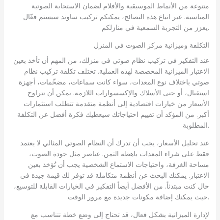
متنوعة من الأنماط الموسيقية والأفلام لضمان الاستجابة الصوتية
المناسبة. عبر اتباع هذه النصائح، يمكنكم تركيب ساوند سيستم فعّال
يعزز من التجربة السمعية في منازلكم.
التكلفة وميزانية مركز الصوت في المنزل
عند التفكير في تركيب نظام صوتي في منزلك، من المهم أن تأخذ بعين
الاعتبار الميزانية المخصصة لهذه العملية. تختلف تكلفة تركيب نظام
صوتي باختلاف نوع المعدات، سواء كانت سماعات، مضخّمات، أجهزة
استقبال، أو حتى الأسلاك والإكسسوارات اللازمة. يمكن أن تتراوح
الأسعار من خيارات اقتصادية إلى أنظمة متقدمة تتطلب استثمارات
أكبر. من المؤكد أن تقييم احتياجاتك سيعطيك فكرة أفضل عن التكلفة
المطلوبة.
عند تحليل الأسعار، يجب أن تدرك أن النظام الصوتي المثالي لا يعتمد
فقط على شراء المعدات باهظة الثمن. عناصر مثل جودة الصوت،
مساحة الغرفة، واحتياجات الاستماع الشخصية يجب أن تُؤخذ بعين
الاعتبار. يمكنك البحث عن أنظمة متكاملة قد توفر لك قيمة جيدة في
حال كنت مبتدئاً. من الأفضل أيضاً التفكير في الخيارات القابلة للتوسيع،
حيث يمكنك إضافة مكونات جديدة مع مرور الوقت.
لإدارة الميزانية بشكل فعال، قد تحتاج إلى وضع خطة تتناسب مع