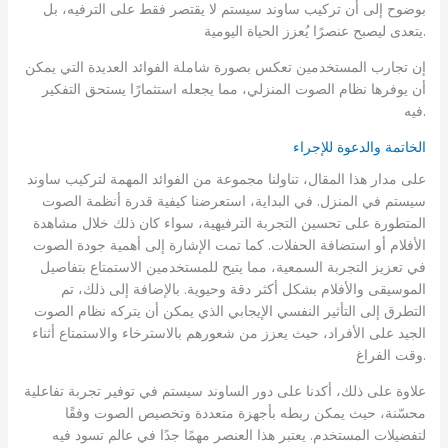
بوضوح إلى أن تركيب ساوند سيستم لا يقتصر فقط على الترفيه، بل
يتعدى ليصبح عنصرًا يُعزز الحياة اليومية.
إن تجارب المستخدمين تعكس بصورة شاملة الفوائد العديدة التي يمكن
أن يوفرها نظام الصوت المنزلي، مما يجعله استثمارًا يستحق التفكير
فيه.
الخاتمة والدعوة للإ
ج
راء
على مدار هذا المقال، تناولنا مجموعة من الفوائد المهمة لتركيب ساوند
سيستم في المنزل. في البداية، استعرضنا كيفية قدرة أنظمة الصوت
المتطورة على تحسين التجربة الترفيهية، سواء كان ذلك خلال مشاهدة
الأفلام أو استضافة الحفلات. كما تمت الإشارة إلى أهمية جودة الصوت
في تعزيز التجربة السمعية، مما يتيح للمستخدمين الاستمتاع بتفاصيل
الموسيقى والأفلام بشكل أكثر دقة وحيوية. بالإضافة إلى ذلك، تم
التطرق إلى التأثير النفسي الإيجابي الذي يمكن أن يتركه نظام الصوت
الجيد على الأفراد، حيث يعزز من شعورهم بالاسترخاء والاستمتاع أثناء
وقت الفراغ.
علاوة على ذلك، أكدنا على دور الساوند سيستم في توفير تجربة تفاعلية
محسّنة، حيث يمكن ربطه بأجهزة متعددة وتخصيص الصوت وفقًا
لتفضيلات المستخدم. يعتبر هذا العنصر مهمًا جدًا في عالم تسود فيه