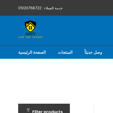
Skip
خدمة العملاء : 01020768722
to
content
الصفحة الرئيسية
المنتجات
وصل حديثاً
C
A
Filter products