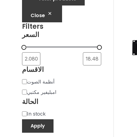
a
v
t
a
Close
e
i
Filters
g
l
السعر
o
a
r
b
y
i
الاقسام
l
i
أنظمة الصوت
t
امبليفير مكتبي
الحالة
y
In stock
Apply