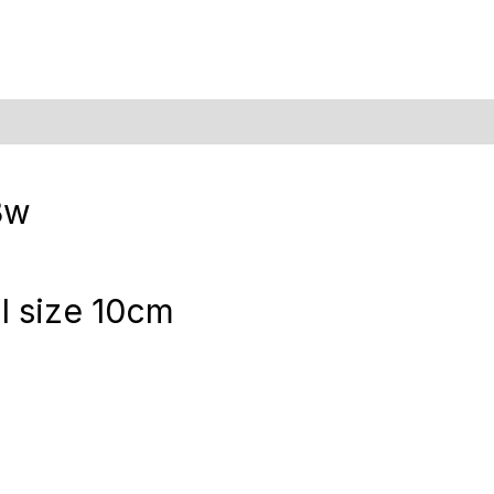
s (0)
3w
l size 10cm