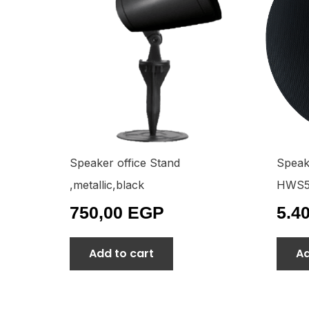
Speaker office Stand
Speak
,metallic,black
HWS5
750,00
EGP
5.4
Add to cart
Ad