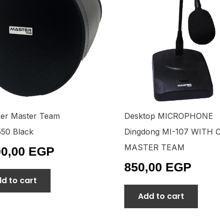
er Master Team
Desktop MICROPHONE
50 Black
Dingdong MI-107 WITH 
MASTER TEAM
00,00
EGP
850,00
EGP
d to cart
Add to cart