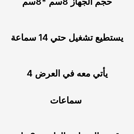
حجم الجهاز 8سم *8سم
يستطيع تشغيل حتي 14 سماعة
يأتي معه في العرض 4
سماعات